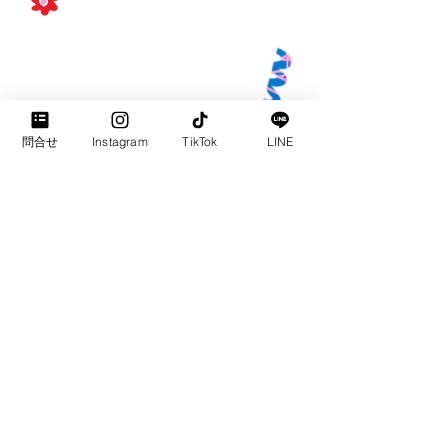
​1クラス、または2クラス開講
している教室は
​講師派遣料1クラス 37,740円
をシェアリング
問合せ
Instagram
TikTok
LINE
​※別途、集会所の費用は教室全体でシェア
リングします。
COMMUNITY EIKAIWA
contact@vonik.jp
03-6775-9865